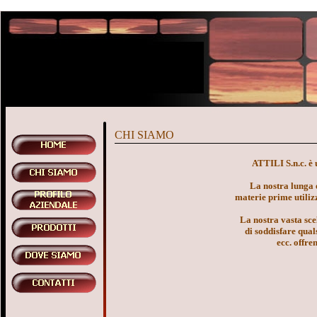
CHI SIAMO
ATTILI S.n.c. è 
La nostra lunga e
materie prime utiliz
La nostra vasta scel
di soddisfare quals
ecc. offre